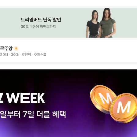
르뚜앙
20대
30대
로맨틱
오피스룩