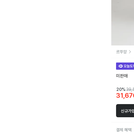
르뚜앙
미판매
20
%
39,
31,67
신규가입
결제 혜택