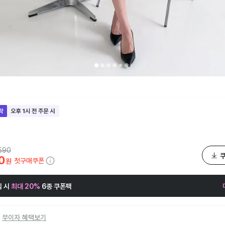
590
0
첫구매쿠폰
원
 시
최대 20%
6종 쿠폰팩
무이자 혜택보기